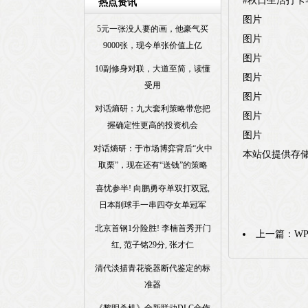
#秋日生活打卡季
热点资讯
图片
5元一张没人要的画，他豪气买
图片
9000张，现今单张价值上亿
图片
10副修身对联，大道至简，读懂
图片
受用
图片
对话熵研：九大套利策略带您把
图片
握确定性更高的投资机会
图片
对话熵研：于市场博弈背后“火中
本站仅提供存
取栗”，现在还有“送钱”的策略
喜忧参半! 向鹏勇夺单双打双冠,
日本削球手一串四夺女单冠军
北京首钢1分险胜! 李楠首秀开门
上一篇：
W
红, 范子铭29分, 张才仁
清代淡描青花瓷器断代鉴定的标
准器