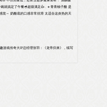
情碗🥣 不但热量低，还富含超多健康食材： 酒酿酸
就搞定了午餐🥣超级满足👍 . 🔹青青柚子酪 是
感觉～ 奶酪底的口感非常丝滑 太适合这炎热的天
趣游戏传奇大IP总经理张羽：《龙帝归来》，续写