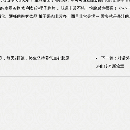
只甩肉不甩快乐？ 宝珠给出了答案👍 . 🔹可可麦圈酸奶碗 真的是梦中
莓🫐/麦圈谷物/奥利奥碎/椰子脆片… 味道非常不错！饱腹感也很强！ 小小一碗
化、通畅的酸奶饮品 柚子果肉非常多！而且非常饱满～ 舌尖就是暴汁的
9岁，每天2顿饭，终生坚持养气血补胶原
下一篇：
对话盛
热血传奇新篇章