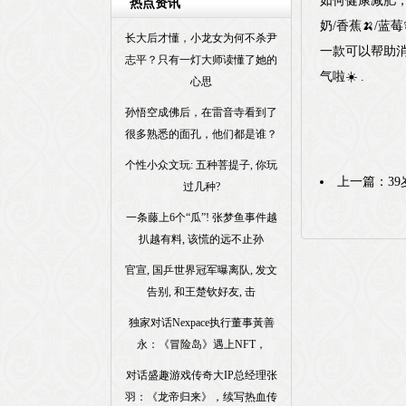
如何健康减肥，
热点资讯
奶/香蕉🍌/蓝
长大后才懂，小龙女为何不杀尹
一款可以帮助消
志平？只有一灯大师读懂了她的
气啦☀️ .
心思
孙悟空成佛后，在雷音寺看到了
很多熟悉的面孔，他们都是谁？
个性小众文玩: 五种菩提子, 你玩
上一篇：
3
过几种?
一条藤上6个“瓜”! 张梦鱼事件越
扒越有料, 该慌的远不止孙
官宣, 国乒世界冠军曝离队, 发文
告别, 和王楚钦好友, 击
独家对话Nexpace执行董事黃善
永：《冒险岛》遇上NFT，
对话盛趣游戏传奇大IP总经理张
羽：《龙帝归来》，续写热血传