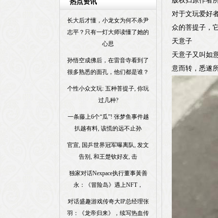
版权归原作者
热点资讯
对于文玩爱好
长大后才懂，小龙女为何不杀尹
众的菩提子，
志平？只有一灯大师读懂了她的
天意子
心思
天意子又叫如
孙悟空成佛后，在雷音寺看到了
意而转，悉遂
很多熟悉的面孔，他们都是谁？
个性小众文玩: 五种菩提子, 你玩
过几种?
一条藤上6个“瓜”! 张梦鱼事件越
扒越有料, 该慌的远不止孙
官宣, 国乒世界冠军曝离队, 发文
告别, 和王楚钦好友, 击
独家对话Nexpace执行董事黃善
永：《冒险岛》遇上NFT，
对话盛趣游戏传奇大IP总经理张
羽：《龙帝归来》，续写热血传