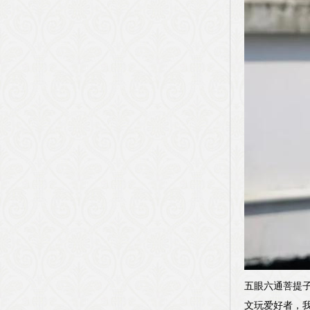
五眼六通菩提
文玩爱好者，