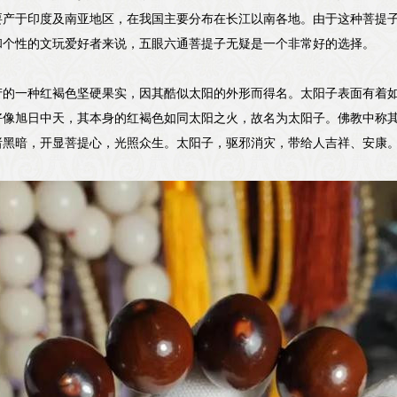
要产于印度及南亚地区，在我国主要分布在长江以南各地。由于这种菩提
和个性的文玩爱好者来说，五眼六通菩提子无疑是一个非常好的选择。
产的一种红褐色坚硬果实，因其酷似太阳的外形而得名。太阳子表面有着
好像旭日中天，其本身的红褐色如同太阳之火，故名为太阳子。佛教中称其
诸黑暗，开显菩提心，光照众生。太阳子，驱邪消灾，带给人吉祥、安康
。