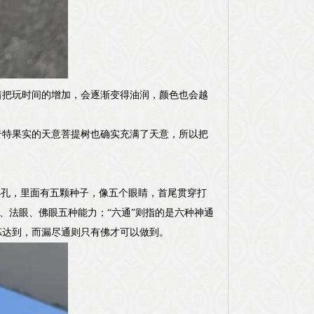
着把玩时间的增加，会逐渐变得油润，颜色也会越
奇特果实的天意菩提树也确实充满了天意，所以把
小孔，里面有五颗种子，像五个眼睛，首尾贯穿打
眼、法眼、佛眼五种能力；“六通”则指的是六种神通
炼达到，而漏尽通则只有佛才可以做到。