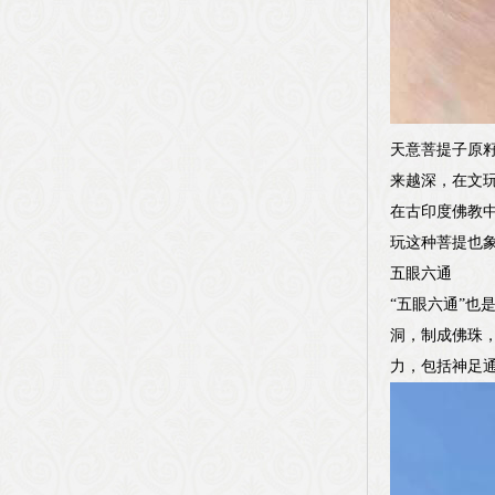
天意菩提子原
来越深，在文
在古印度佛教
玩这种菩提也
五眼六通
“五眼六通”
洞，制成佛珠，
力，包括神足