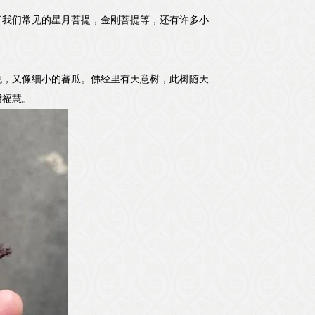
了我们常见的星月菩提，金刚菩提等，还有许多小
桃，又像细小的蕃瓜。佛经里有天意树，此树随天
增福慧。