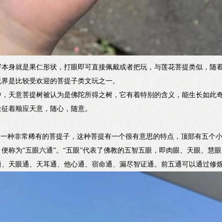
籽本身就是果仁形状，打眼即可直接佩戴或者把玩，与莲花菩提类似，随
玩界是比较受欢迎的菩提子类文玩之一。
中，天意菩提树被认为是佛陀所得之树，它有着特别的含义，能生长如此
象征着顺应天意，随心，随意。
也是一种非常稀有的菩提子，这种菩提有一个很有意思的特点，顶部有五个
便称为“五眼六通”。“五眼”代表了佛教的五智五眼，即肉眼、天眼、慧
通、天眼通、天耳通、他心通、宿命通、漏尽智证通。前五通可以通过修